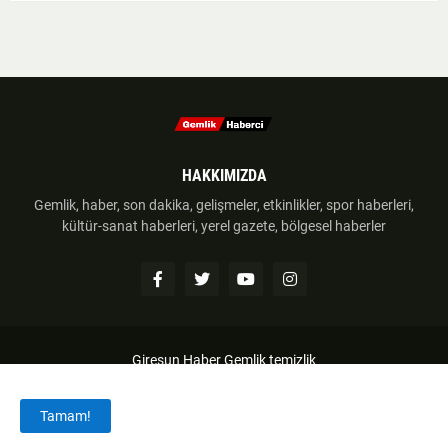
HAKKIMIZDA
Gemlik, haber, son dakika, gelişmeler, etkinlikler, spor haberleri,
kültür-sanat haberleri, yerel gazete, bölgesel haberler
Giresun Haber
Gemlik temizlik
Anasayfa
Hakkımzıda
İletişim
Telif Hakkı
Tamam!
Haber Gönder
Künye