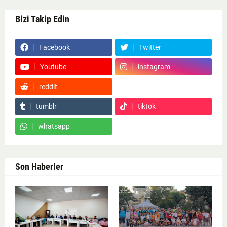
Bizi Takip Edin
Facebook
Twitter
Youtube
instagram
reddit
Google News
tumblr
tiktok
whatsapp
Son Haberler