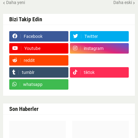
Daha yeni
Daha eski
Bizi Takip Edin
Facebook
Twitter
Youtube
instagram
reddit
Google News
tumblr
tiktok
whatsapp
Son Haberler