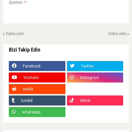
System.
*
Daha yeni
Daha eski
Bizi Takip Edin
Facebook
Twitter
Youtube
instagram
reddit
Google News
tumblr
tiktok
whatsapp