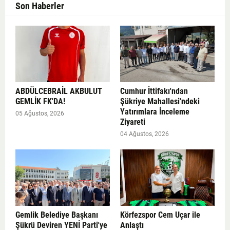
Son Haberler
ABDÜLCEBRAİL AKBULUT
Cumhur İttifakı'ndan
GEMLİK FK'DA!
Şükriye Mahallesi'ndeki
Yatırımlara İnceleme
05 Ağustos, 2026
Ziyareti
04 Ağustos, 2026
Gemlik Belediye Başkanı
Körfezspor Cem Uçar ile
Şükrü Deviren YENİ Parti'ye
Anlaştı