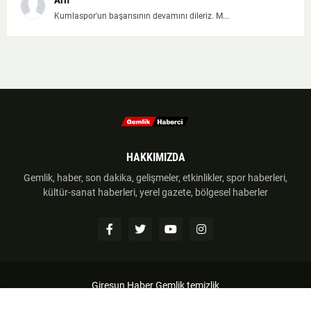
Arif
Kumlaspor'un başarısının devamını dileriz. M...
HAKKIMIZDA
Gemlik, haber, son dakika, gelişmeler, etkinlikler, spor haberleri,
kültür-sanat haberleri, yerel gazete, bölgesel haberler
Giresun Haber
Gemlik temizlik
Anasayfa
Hakkımzıda
İletişim
Telif Hakkı