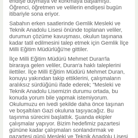
endişe duymaya ve korkmaya başlamıştı.
Öğrenci, öğretmen ve velilerin endişesi bugün
itibariyle sona eriyor.
Sabahın erken saatlerinde Gemlik Mesleki ve
Teknik Anadolu Lisesi önünde toplanan veliler,
durumun çözüme kavuşması, okulun taşınana
kadar tatil edilmesini talep etmek için Gemlik İlçe
Milli Eğitim Müdürlüğü'ne gittiler.
İlçe Milli Eğitim Müdürü Mehmet Duran'la
biraraya gelen veliler, Duran'a haklı taleplerini
ilettiler. İlçe Milli Eğitim Müdürü Mehmet Duran,
konuyu yakından takip ettiklerini, çalışmaların
aralıksız sürdüğünü ifade ederek; "Mesleki ve
Teknik Anadolu Lisemizin durumu ortada, bu
konuda yorum bile yapmak istemiyorum.
Okulumuzu en ivedi şekilde daha önce taşınan
ve boşaltılan Gazi okuluna taşıyacağız. Bu
taşınma sürecini başlattık. Şuanda ekipler
çalışmalar yapıyor. Bizim hedefimiz pazartesi
gününe kadar çalışmaları sonlandırmak ve
pazartesi günü Mesleki ve Teknik Anadolu Lisesi