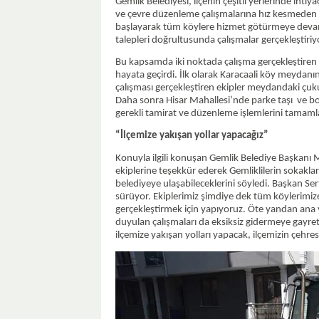
Gemlik Belediyesi, ilçenin çeşitli yerlerinde ihti
ve çevre düzenleme çalışmalarına hız kesmeden 
başlayarak tüm köylere hizmet götürmeye devam
talepleri doğrultusunda çalışmalar gerçekleştiriy
Bu kapsamda iki noktada çalışma gerçekleştiren G
hayata geçirdi. İlk olarak Karacaali köy meydanın
çalışması gerçekleştiren ekipler meydandaki çuk
Daha sonra Hisar Mahallesi’nde parke taşı ve bor
gerekli tamirat ve düzenleme işlemlerini tamaml
“İlçemize yakışan yollar yapacağız”
Konuyla ilgili konuşan Gemlik Belediye Başkanı M
ekiplerine teşekkür ederek Gemliklilerin sokaklar
belediyeye ulaşabileceklerini söyledi. Başkan Ser
sürüyor. Ekiplerimiz şimdiye dek tüm köylerimize e
gerçekleştirmek için yapıyoruz. Öte yandan ana y
duyulan çalışmaları da eksiksiz gidermeye gayret
ilçemize yakışan yolları yapacak, ilçemizin çehresi