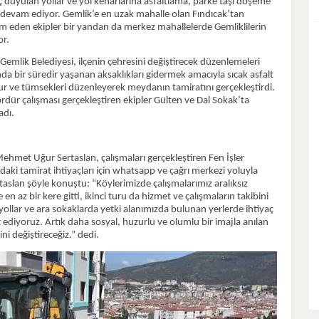
yaç duyulan yollar ve yol kenarlarına asfaltlama, parke taşı döşeme
devam ediyor. Gemlik’e en uzak mahalle olan Fındıcak’tan
 eden ekipler bir yandan da merkez mahallelerde Gemliklilerin
or.
emlik Belediyesi, ilçenin çehresini değiştirecek düzenlemeleri
da bir süredir yaşanan aksaklıkları gidermek amacıyla sıcak asfalt
ur ve tümsekleri düzenleyerek meydanın tamiratını gerçekleştirdi.
dür çalışması gerçekleştiren ekipler Gülten ve Dal Sokak’ta
adı.
ehmet Uğur Sertaslan, çalışmaları gerçekleştiren Fen İşler
daki tamirat ihtiyaçları için whatsapp ve çağrı merkezi yoluyla
taslan şöyle konuştu: “Köylerimizde çalışmalarımız aralıksız
n az bir kere gitti, ikinci turu da hizmet ve çalışmaların takibini
ollar ve ara sokaklarda yetki alanımızda bulunan yerlerde ihtiyaç
 ediyoruz. Artık daha sosyal, huzurlu ve olumlu bir imajla anılan
ni değiştireceğiz.” dedi.