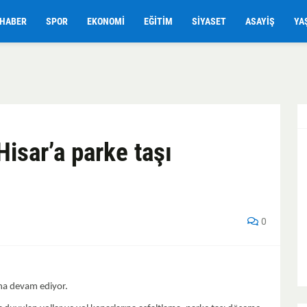
HABER
SPOR
EKONOMI
EĞITIM
SIYASET
ASAYIŞ
YA
Hisar’a parke taşı
0
ına devam ediyor.