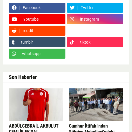
Facebook
Twitter
Youtube
instagram
reddit
Google News
tumblr
tiktok
whatsapp
Son Haberler
ABDÜLCEBRAİL AKBULUT
Cumhur İttifakı'ndan
GEMLİK FK'DA!
Şükriye Mahallesi'ndeki