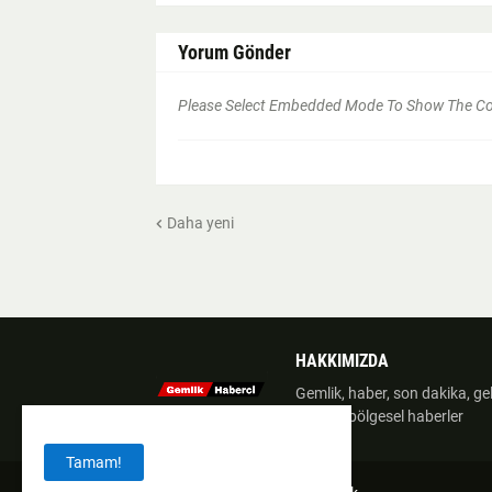
Yorum Gönder
Please Select Embedded Mode To Show The 
Daha yeni
HAKKIMIZDA
Gemlik, haber, son dakika, geli
gazete, bölgesel haberler
Tamam!