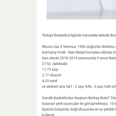
Türkiye Basketbol liginde mücadele edecek Bur
Illinois-Usa 5 Temmuz 1990 doğumlu Watkins 
Germany ProB - Rist Wedel formaları altında m
Son olarak 2018-2019 sezonunda France Nation
27,52 dakikada
17,73 sayı
2,77 ribaunt
4,33 asist
ve serbest atış %87 , 2 sayı %58 , 3 sayı %40 or
Gemlik Basketbolun Başkanı Berkay Bulut’’ Diant
bulunan yerli oyuncular ile görüşmekteyiz. 10 i
İlçemizi bütçemiz doğrultusunda en iyi şekilde t
kullandı.