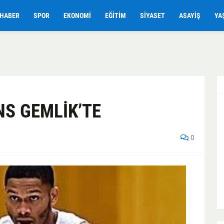
HABER
SPOR
EKONOMI
EĞITIM
SIYASET
ASAYIŞ
YA
NS GEMLİK’TE
0