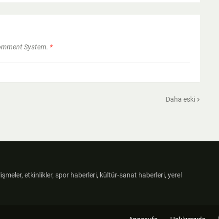
Comment System.
*
Daha eski
şmeler, etkinlikler, spor haberleri, kültür-sanat haberleri, yerel