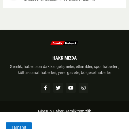
HAKKIMIZDA
Gemlik, haber, son dakika, gelişmeler, etkinlikler, spor haberleri,
kültür-sanat haberleri, yerel gazete, bölgesel haberler
Giresun Haber
Gemlik temizlik
Anasayfa
Hakkımzıda
İletişim
Telif Hakkı
Tamam!
Haber Gönder
Künye