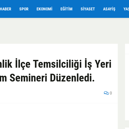
HABER
SPOR
EKONOMI
EĞITIM
SIYASET
ASAYIŞ
YA
ik İlçe Temsilciliği İş Yeri
im Semineri Düzenledi.
0