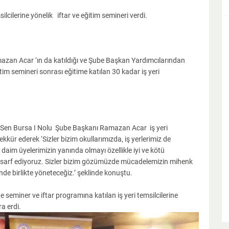
silcilerine yönelik iftar ve eğitim semineri verdi.
azan Acar ‘ın da katıldığı ve Şube Başkan Yardımcılarından
itim semineri sonrası eğitime katılan 30 kadar iş yeri
 Sen Bursa I Nolu Şube Başkanı Ramazan Acar iş yeri
ekkür ederek ‘Sizler bizim okullarımızda, iş yerlerimiz de
 daim üyelerimizin yanında olmayı özellikle iyi ve kötü
t sarf ediyoruz. Sizler bizim gözümüzde mücadelemizin mihenk
içinde birlikte yöneteceğiz.’ şeklinde konuştu.
 seminer ve iftar programına katılan iş yeri temsilcilerine
a erdi.