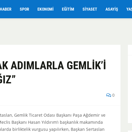
HABER
SPOR
EKONOMI
EĞITIM
SIYASET
ASAYIŞ
YA
AK ADIMLARLA GEMLİK’İ
ĞIZ”
0
aslan, Gemlik Ticaret Odası Başkanı Paşa Ağdemir ve
Meclis Başkanı Hasan Yıldırım’ı başkanlık makamında
mlarda birliktelik vurgusu yapılırken, Başkan Sertaslan