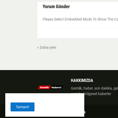
Yorum Gönder
Please Select Embedded Mode To Show The 
Daha yeni
HAKKIMIZDA
Gemlik, haber, son dakika, geli
gazete, bölgesel haberler
Tamam!
Giresun Haber
Gemlik temizlik