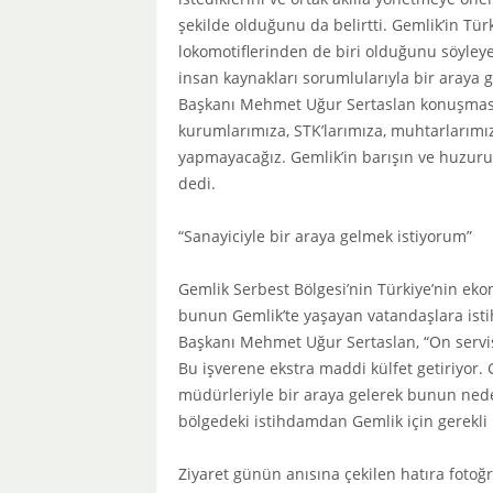
şekilde olduğunu da belirtti. Gemlik’in Tür
lokomotiflerinden de biri olduğunu söyleye
insan kaynakları sorumlularıyla bir araya g
Başkanı Mehmet Uğur Sertaslan konuşmasın
kurumlarımıza, STK’larımıza, muhtarlarımız
yapmayacağız. Gemlik’in barışın ve huzurun 
dedi.
“Sanayiciyle bir araya gelmek istiyorum”
Gemlik Serbest Bölgesi’nin Türkiye’nin e
bunun Gemlik’te yaşayan vatandaşlara isti
Başkanı Mehmet Uğur Sertaslan, “On servis 
Bu işverene ekstra maddi külfet getiriyor. 
müdürleriyle bir araya gelerek bunun neden
bölgedeki istihdamdan Gemlik için gerekli 
Ziyaret günün anısına çekilen hatıra fotoğ