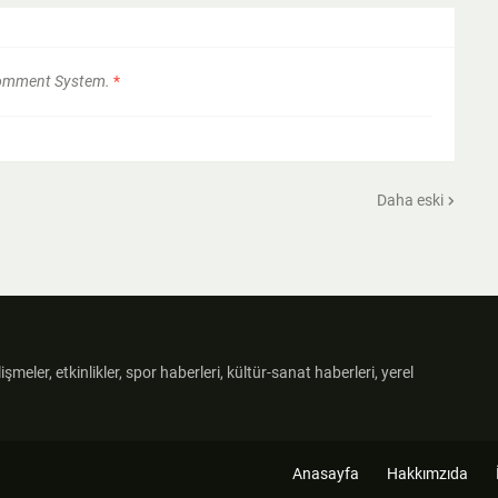
Comment System.
*
Daha eski
şmeler, etkinlikler, spor haberleri, kültür-sanat haberleri, yerel
Anasayfa
Hakkımzıda