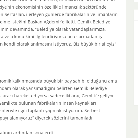
kiye’nin ekonomisinin özellikle limancılık sektöründe
n Sertaslan, ilerleyen günlerde fabrikaların ve limanların
elme isteğini Başkan Ağdemir’e iletti. Gemlik Belediye
ın devamında, “Belediye olarak vatandaşlarımıza,
a ve o konu kimi ilgilendiriyorsa ona sormadan iş
kendi olarak anılmasını istiyoruz. Biz büyük bir aileyiz”
konomik kalkınmasında büyük bir pay sahibi olduğunu ama
hdam olarak yansımadığını belirten Gemlik Belediye
aracı hareket ediyorsa sadece iki araç Gemlik’e geliyor.
Gemlik’te bulunan fabrikaların insan kaynakları
leriyle ilgili toplantı yapmak istiyorum. Serbest
payı alamıyoruz” diyerek sözlerini tamamladı.
rafının ardından sona erdi.