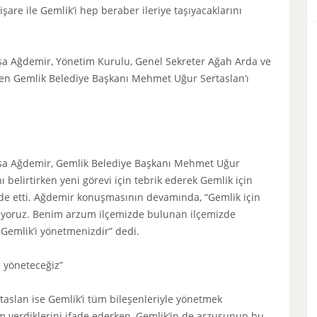
şare ile Gemlik’i hep beraber ileriye taşıyacaklarını
şa Ağdemir, Yönetim Kurulu, Genel Sekreter Ağah Arda ve
len Gemlik Belediye Başkanı Mehmet Uğur Sertaslan’ı
aşa Ağdemir, Gemlik Belediye Başkanı Mehmet Uğur
 belirtirken yeni görevi için tebrik ederek Gemlik için
fade etti. Ağdemir konuşmasının devamında, “Gemlik için
iyoruz. Benim arzum ilçemizde bulunan ilçemizde
Gemlik’i yönetmenizdir” dedi.
e yöneteceğiz”
aslan ise Gemlik’i tüm bileşenleriyle yönetmek
em verdiklerini ifade ederken, Gemlik’in de arzusunun bu