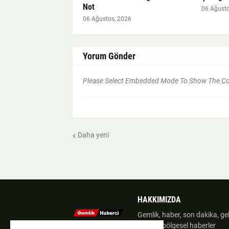
Not
06 Ağusto
06 Ağustos, 2026
Yorum Gönder
Please Select Embedded Mode To Show The 
Daha yeni
HAKKIMIZDA
Gemlik, haber, son dakika, geli
gazete, bölgesel haberler