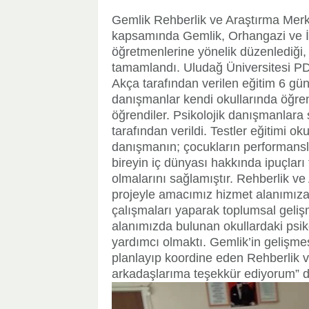
Gemlik Rehberlik ve Araştırma Merke
kapsamında Gemlik, Orhangazi ve İz
öğretmenlerine yönelik düzenlediği, “
tamamlandı. Uludağ Üniversitesi PD
Akça tarafından verilen eğitim 6 gün
danışmanlar kendi okullarında öğrenc
öğrendiler. Psikolojik danışmanlara
tarafından verildi. Testler eğitimi o
danışmanın; çocukların performansla
bireyin iç dünyası hakkında ipuçları
olmalarını sağlamıştır. Rehberlik 
projeyle amacımız hizmet alanımıza i
çalışmaları yaparak toplumsal geli
alanımızda bulunan okullardaki psikol
yardımcı olmaktı. Gemlik’in gelişmes
planlayıp koordine eden Rehberlik 
arkadaşlarıma teşekkür ediyorum” d