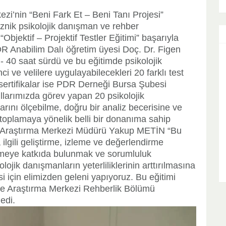
zi’nin “Beni Fark Et – Beni Tanı Projesi”
nik psikolojik danışman ve rehber
Objektif – Projektif Testler Eğitimi” başarıyla
R Anabilim Dalı öğretim üyesi Doç. Dr. Figen
- 40 saat sürdü ve bu eğitimde psikolojik
i ve velilere uygulayabilecekleri 20 farklı test
 sertifikalar ise PDR Derneği Bursa Şubesi
kullarımızda görev yapan 20 psikolojik
rını ölçebilme, doğru bir analiz becerisine ve
 toplamaya yönelik belli bir donanıma sahip
ve Araştırma Merkezi Müdürü Yakup METİN “Bu
lgili geliştirme, izleme ve değerlendirme
şmeye katkıda bulunmak ve sorumluluk
ojik danışmanların yeterliliklerinin arttırılmasına
i için elimizden geleni yapıyoruz. Bu eğitimi
ve Araştırma Merkezi Rehberlik Bölümü
edi.