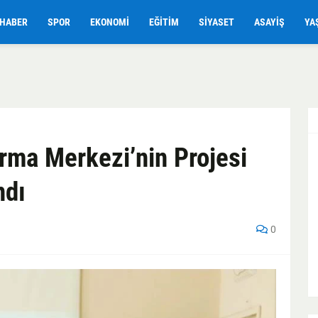
HABER
SPOR
EKONOMI
EĞITIM
SIYASET
ASAYIŞ
YA
ırma Merkezi’nin Projesi
ndı
0