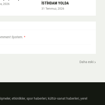
İSTİHDAM YOLDA
s, 2026
31 Temmuz, 2026
Comment System.
*
Daha eski
şmeler, etkinlikler, spor haberleri, kültür-sanat haberleri, yerel