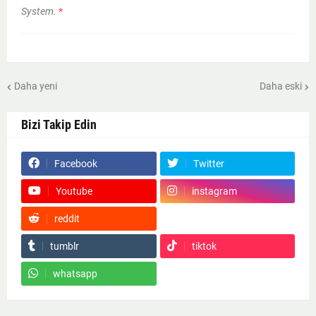
System.
*
Daha yeni
Daha eski
Bizi Takip Edin
Facebook
Twitter
Youtube
instagram
reddit
Google News
tumblr
tiktok
whatsapp