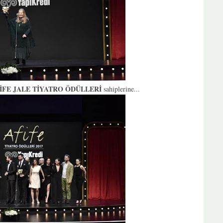
FİFE JALE TİYATRO ÖDÜLLERİ
sahiplerine...