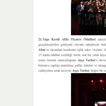
21.Yapı Kredi Afife Tiyatro Ödülleri
adayl
gerçekleştirilen görkemli törenle sahiplerini b
Abay
'ın ekrandan kendisine eşlik eden 'vicdanı' i
15 dalda ödülün verildiği tören; son bir yılda haya
Ayça Varlıer
sonra törenin sunuculuğunu
'e dev
boyunca yaptığı inanılmaz gaflar, hatalar ve alışa
Ayça Varlıer
ciddiyetten uzak tavrıyla
doğru bir s