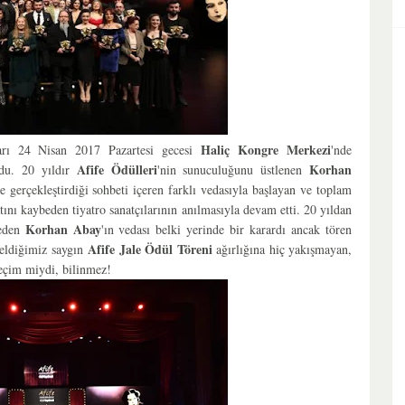
Haliç Kongre Merkezi
arı 24 Nisan 2017 Pazartesi gecesi
'nde
Afife Ödülleri
Korhan
uldu. 20 yıldır
'nin sunuculuğunu üstlenen
le gerçekleştirdiği sohbeti içeren farklı vedasıyla başlayan ve toplam
tını kaybeden tiyatro sanatçılarının anılmasıyla devam etti. 20 yıldan
Korhan Abay
reden
'ın vedası belki yerinde bir karardı ancak tören
Afife Jale Ödül Töreni
geldiğimiz saygın
ağırlığına hiç yakışmayan,
eçim miydi, bilinmez!