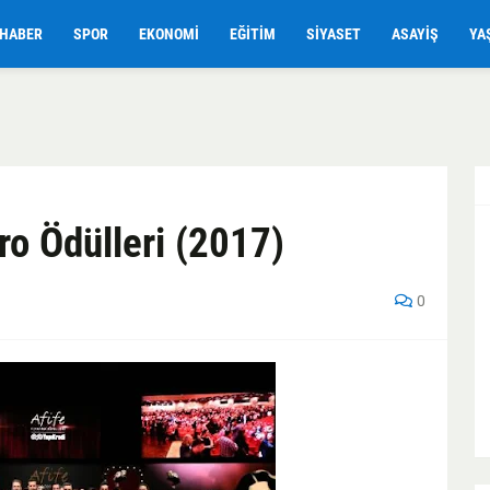
HABER
SPOR
EKONOMI
EĞITIM
SIYASET
ASAYIŞ
YA
tro Ödülleri (2017)
0