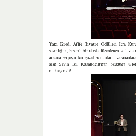
Yapı Kredi Afife Tiyatro Ödülleri
İcra Kur
şaşırdığım, başarılı bir akışla düzenlenen ve hızla
arasına serpiştirilen güzel sunumlarla kazananla
Işıl Kasapoğlu
Gio
alan Sayın
'nun okuduğu
muhteşemdi!