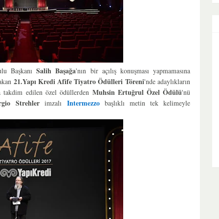
Salih Başağa
ulu Başkanı
'nın bir açılış konuşması yapmamasına
21.Yapı Kredi Afife Tiyatro Ödülleri Töreni
 akan
'nde adaylıkların
Muhsin Ertuğrul Özel Ödülü
ra takdim edilen özel ödüllerden
'nü
rgio Strehler
Intermezzo
imzalı
başlıklı metin tek kelimeyle