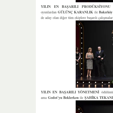
YILIN EN BAŞARILI PRODÜKSİYON
GÜLÜNÇ KARANLIK
Bakırköy 
oyunlardan
ile
de aday olan diğer tüm ekiplere başarılı çalışmaları
YILIN EN BAŞARILI YÖNETMENİ
ödülün
Godot'yu Beklerken
ŞAHİKA TEKAN
ama
ile