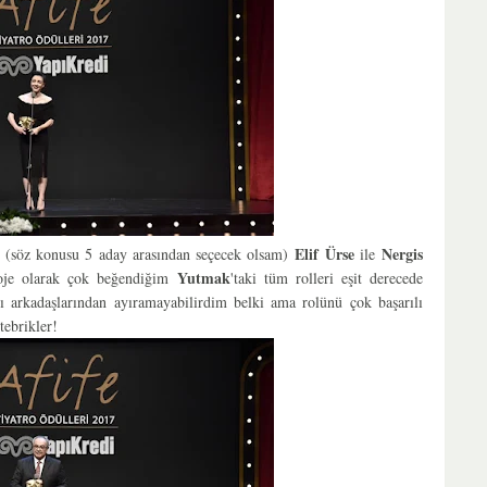
Elif Ürse
Nergis
u (söz konusu 5 aday arasından seçecek olsam)
ile
Yutmak
roje olarak çok beğendiğim
'taki tüm rolleri eşit derecede
'ı arkadaşlarından ayıramayabilirdim belki ama rolünü çok başarılı
tebrikler!