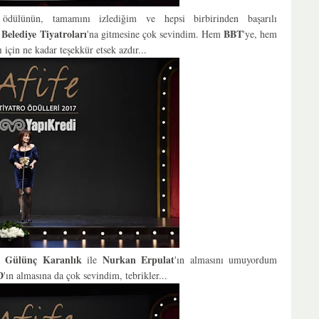
U
ödülünün, t
amamını izlediğim ve hepsi birbirinden başarılı
Belediye Tiyatroları
BBT
'na gitmesine çok sevindim. Hem
'ye, hem
 için ne kadar teşekkür etsek azdır...
Gülünç Karanlık
Nurkan Erpulat
ü
ile
'ın almasını umuyordum
D
'ın almasına da çok sevindim, tebrikler...