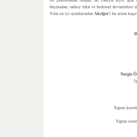
duymadan; sadece tekst ve bedensel devinimlere d
Akciğer
Yılın en iyi oyunlarından
'i bu sezon kaçı
D
Nergis Ö
I
Yapım koordi
Yapım sorum