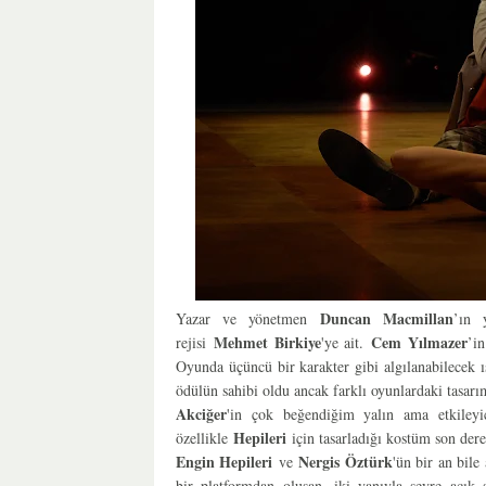
Duncan Macmillan
Yazar ve yönetmen
’ın 
Mehmet Birkiye
Cem Yılmazer
rejisi
'ye ait.
’i
Oyunda üçüncü bir karakter gibi algılanabilecek ı
ödülün sahibi oldu ancak farklı oyunlardaki tasarı
Akciğer
'in çok beğendiğim yalın ama etkiley
Hepileri
özellikle
için tasarladığı kostüm son dere
Engin Hepileri
Nergis Öztürk
ve
'ün bir an bile
bir platformdan oluşan, iki yanıyla seyre açık 