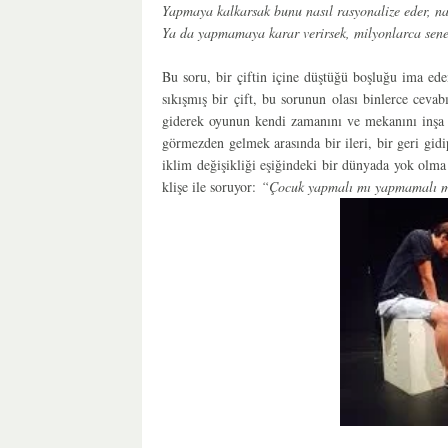
Yapmaya kalkarsak bunu nasıl rasyonalize eder, na
Ya da yapmamaya karar verirsek, milyonlarca senel
Bu soru, bir çiftin içine düştüğü boşluğu ima ed
sıkışmış bir çift, bu sorunun olası binlerce cevab
giderek oyunun kendi zamanını ve mekanını inşa et
görmezden gelmek arasında bir ileri, bir geri gid
iklim değişikliği eşiğindeki bir dünyada yok olma
klişe ile soruyor:
“Çocuk yapmalı mı yapmamalı mı