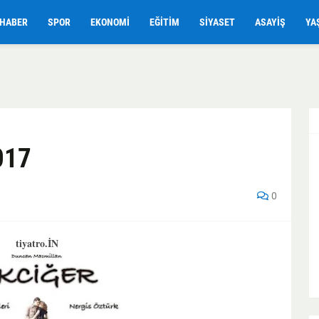
HABER
SPOR
EKONOMI
EĞITIM
SIYASET
ASAYIŞ
YA
017
0
tiyatro.İN