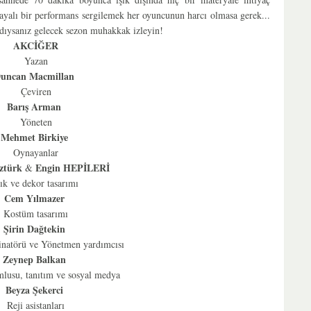
ayalı bir performans sergilemek her oyuncunun harcı olmasa gerek...
rdıysanız gelecek sezon muhakkak izleyin!
AKCİĞER
Yazan
uncan Macmillan
Çeviren
Barış Arman
Yöneten
Mehmet Birkiye
Oynayanlar
ztürk
Engin HEPİLERİ
&
şık ve dekor tasarımı
Cem Yılmazer
Kostüm tasarımı
Şirin Dağtekin
natörü ve Yönetmen yardımcısı
Zeynep Balkan
lusu, tanıtım ve sosyal medya
Beyza Şekerci
Reji asistanları