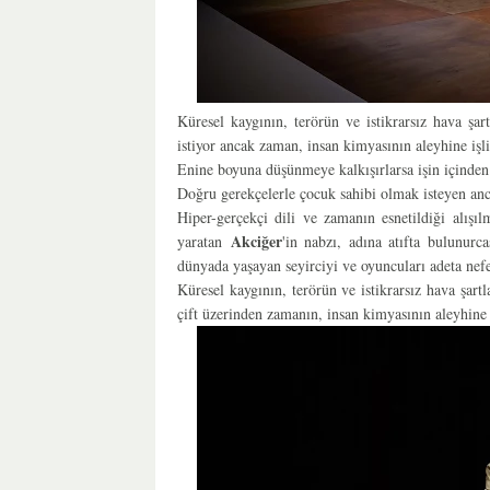
Küresel kaygının, terörün ve istikrarsız hava şa
istiyor ancak zaman, insan kimyasının aleyhine işli
Enine boyuna düşünmeye kalkışırlarsa işin içinden 
Doğru gerekçelerle çocuk sahibi olmak isteyen anc
Hiper-gerçekçi dili ve zamanın esnetildiği alışıl
Akciğer
yaratan
'in nabzı, adına atıfta bulunurc
dünyada yaşayan seyirciyi ve oyuncuları adeta nefe
Küresel kaygının, terörün ve istikrarsız hava şar
çift üzerinden zamanın, insan kimyasının aleyhine