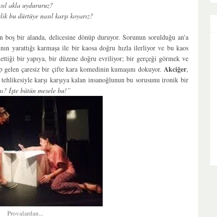
sıl akla uydururuz?
ik bu dürtüye nasıl karşı koyarız?
en boş bir alanda, delicesine dönüp duruyor. Sorunun sorulduğu an'a
ının yarattığı karmaşa ile bir kaosa doğru hızla ilerliyor ve bu kaos
tiği bir yapıya, bir düzene doğru evriliyor; b
ir gerçeği görmek ve
Akciğer
ip gelen çaresiz bir çifte kara komedinin kumaşını dokuyor.
,
 tehlikesiyle karşı karşıya kalan insanoğlunun bu sorusunu ironik bir
? İşte bütün mesele bu!”
Provalardan...