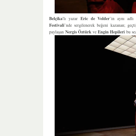
Belçika
Eric de Volder
'lı yazar
’in aynı adlı
Festivali
’nde sergilenerek beğeni kazanan; geçt
Nergis Öztürk
Engin Hepileri
paylaşan
ve
bu se