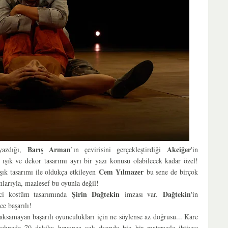
Barış Arman
Akciğer
yazdığı,
’ın çevirisini gerçekleştirdiği
'in
n ışık ve dekor tasarımı ayrı bir yazı konusu olabilecek kadar özel!
Cem Yılmazer
şık tasarımı ile oldukça etkileyen
bu sene de birçok
mlarıyla, maalesef bu oyunla değil!
Şirin Dağtekin
Dağtekin
ici kostüm tasarımında
imzası var.
'in
ce başarılı!
 aksamayan başarılı oyunculukları için ne söylense az doğrusu... Kare
sahnede 70 dakika boyunca ışık dışında hiç bir materyale ihtiyaç