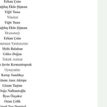
Erhan Çene
ağdaş Ekin Şişman
Yiğit Tuna
Yöneten
Yiğit Tuna
ağdaş Ekin Şişman
Dramaturji
Erhan Çene
netmen Yardımcıları
Melis Balaban
Gülce Doğan
Teknik Asistan
 Şevin Kırmızıtoprak
Oynayanlar
Kutay Sandıkçı
izem Ancı Aktepe
Gizem Taştan
Doğa Nalbantoğlu
İlyas Özçakır
Ozan Çelik
Yusuf Tan Demirel