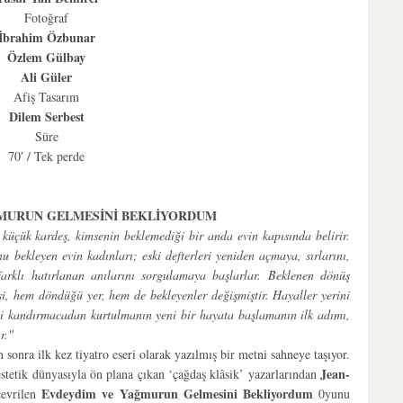
Fotoğraf
İbrahim Özbunar
Özlem Gülbay
Ali Güler
Afiş Tasarım
Dilem Serbest
Süre
70′ / Tek perde
MURUN GELMESİNİ BEKLİYORDUM
 küçük kardeş, kimsenin beklemediği bir anda evin kapısında belirir.
nu bekleyen evin kadınları; eski defterleri yeniden açmaya, sırlarını,
 farklı hatırlanan anılarını sorgulamaya başlarlar. Beklenen dönüş
i, hem döndüğü yer, hem de bekleyenler değişmiştir. Hayaller yerini
ini kandırmacadan kurtulmanın yeni bir hayata başlamanın ilk adımı,
r."
 sonra ilk kez tiyatro eseri olarak yazılmış bir metni sahneye taşıyor.
Jean-
estetik dünyasıyla ön plana çıkan ‘çağdaş klâsik’ yazarlarından
Evdeydim ve Yağmurun Gelmesini Bekliyordum
çevrilen
0yunu