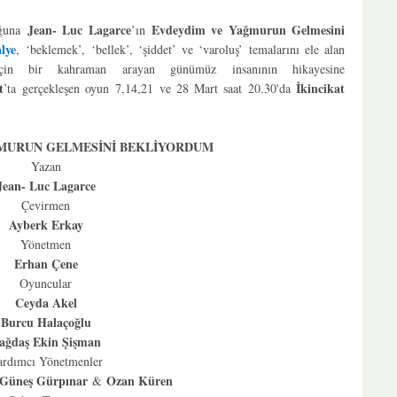
Jean- Luc Lagarce
Evdeydim ve Yağmurun Gelmesini
luğuna
’ın
lye
,
‘beklemek’, ‘bellek’, ‘şiddet’ ve ‘varoluş’ temalarını ele alan
in bir kahraman arayan günümüz insanının hikayesine
t
İkincikat
’ta gerçekleşen oyun
7,14,21 ve 28 Mart saat 20.30'da
MURUN GELMESİNİ BEKLİYORDUM
Yazan
Jean- Luc Lagarce
Çevirmen
Ayberk Erkay
Yönetmen
Erhan Çene
Oyuncular
Ceyda Akel
Burcu Halaçoğlu
ağdaş Ekin Şişman
ardımcı Yönetmenler
Güneş Gürpınar
Ozan Küren
&