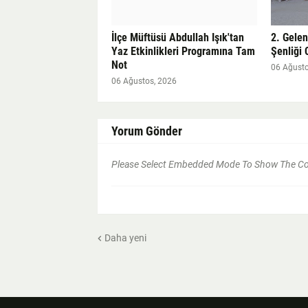
İlçe Müftüsü Abdullah Işık'tan
2. Gele
Yaz Etkinlikleri Programına Tam
Şenliği 
Not
06 Ağusto
06 Ağustos, 2026
Yorum Gönder
Please Select Embedded Mode To Show The 
Daha yeni