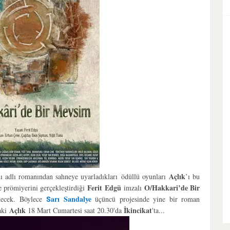
Açlık
nı adlı romanından sahneye uyarladıkları ödüllü oyunları
’ı bu
Ferit Edgü
O/Hakkari’de Bir
e prömiyerini gerçekleştirdiği
imzalı
arı Sandalye
decek. Böylece
üçüncü projesinde yine bir roman
S
Açlık
İkincikat
daki
18 Mart Cumartesi saat 20.30'da
'ta...