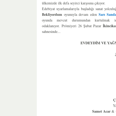
ülkemizde ilk defa seyirci karşısına çıkıyor.
Edebiyat uyarlamalarıyla başladığı sanat yolcu
Bekliyordum
Sarı Sanda
oyunuyla devam eden
oyunda mevcut durumundan kurtulmak iç
İkincika
odaklanıyor.
Prömiyeri 26 Şubat Pazar
sahnesinde...
E
VDEYDİM VE YAĞ
Ç
Y
Samet Acar
&