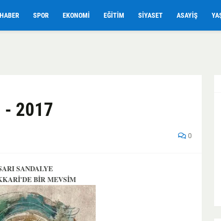
HABER
SPOR
EKONOMI
EĞITIM
SIYASET
ASAYIŞ
YA
 - 2017
0
SARI SANDALYE
KKARİ'DE BİR MEVSİM