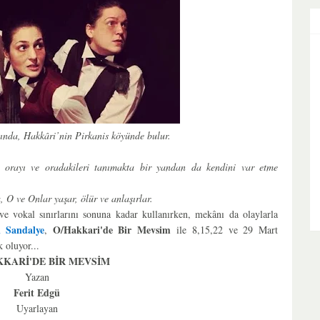
ında, Hakkâri’nin Pirkanis köyünde bulur.
n orayı ve oradakileri tanımakta bir yandan da kendini var etme
 O ve Onlar yaşar, ölür ve anlaşırlar.
e vokal sınırlarını sonuna kadar kullanırken, mekânı da olaylarla
ı Sandalye
O/Hakkari'de Bir Mevsim
,
ile
8,15,22 ve 29 Mart
 oluyor...
KKARİ'DE BİR MEVSİM
Yazan
Ferit Edgü
Uyarlayan