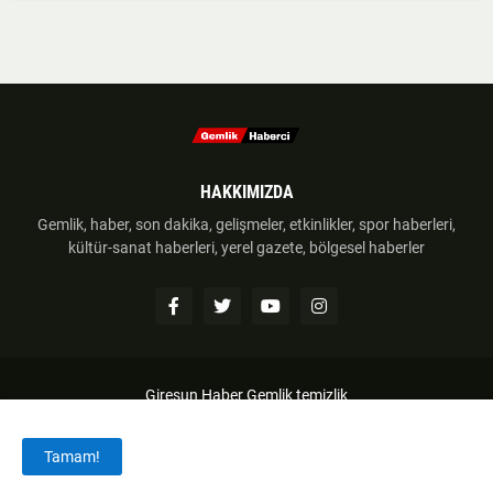
HAKKIMIZDA
Gemlik, haber, son dakika, gelişmeler, etkinlikler, spor haberleri,
kültür-sanat haberleri, yerel gazete, bölgesel haberler
Giresun Haber
Gemlik temizlik
Anasayfa
Hakkımzıda
İletişim
Telif Hakkı
Tamam!
Haber Gönder
Künye