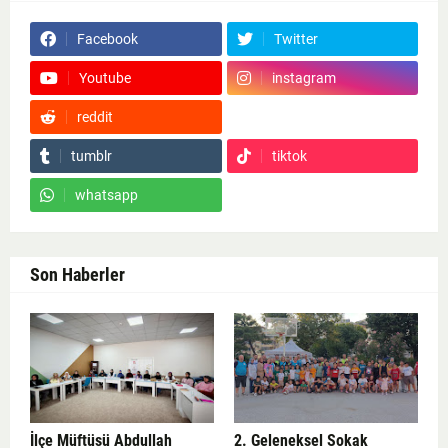
Facebook
Twitter
Youtube
instagram
reddit
Google News
tumblr
tiktok
whatsapp
Son Haberler
İlçe Müftüsü Abdullah
2. Geleneksel Sokak